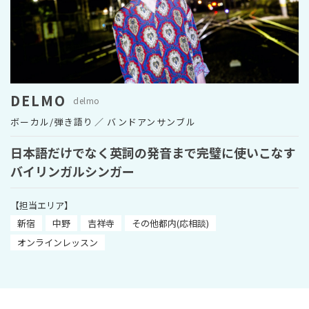
レッスン予約はこちら
03-4400-6700
TEL
DELMO
delmo
受付時間 10:00~19:00
ボーカル/弾き語り
バンドアンサンブル
日本語だけでなく英詞の発音まで完璧に使いこなす
バイリンガルシンガー
【担当エリア】
新宿
中野
吉祥寺
その他都内(応相談)
オンラインレッスン