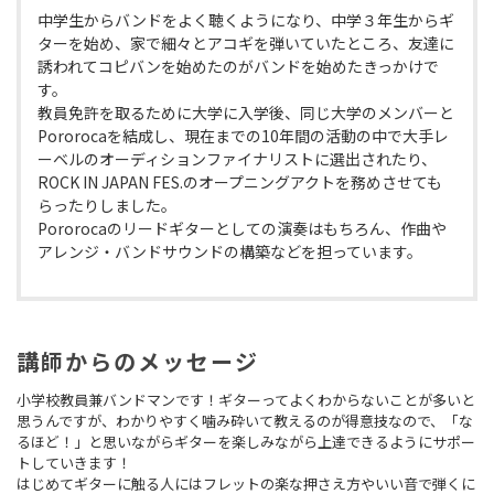
中学生からバンドをよく聴くようになり、中学３年生からギ
ターを始め、家で細々とアコギを弾いていたところ、友達に
誘われてコピバンを始めたのがバンドを始めたきっかけで
す。
教員免許を取るために大学に入学後、同じ大学のメンバーと
Pororocaを結成し、現在までの10年間の活動の中で大手レ
ーベルのオーディションファイナリストに選出されたり、
ROCK IN JAPAN FES.のオープニングアクトを務めさせても
らったりしました。
Pororocaのリードギターとしての演奏はもちろん、作曲や
アレンジ・バンドサウンドの構築などを担っています。
講師からのメッセージ
小学校教員兼バンドマンです！ギターってよくわからないことが多いと
思うんですが、わかりやすく噛み砕いて教えるのが得意技なので、「な
るほど！」と思いながらギターを楽しみながら上達できるようにサポー
トしていきます！
はじめてギターに触る人にはフレットの楽な押さえ方やいい音で弾くに